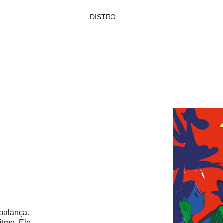
DISTRO
 balança.
itmo. Ele