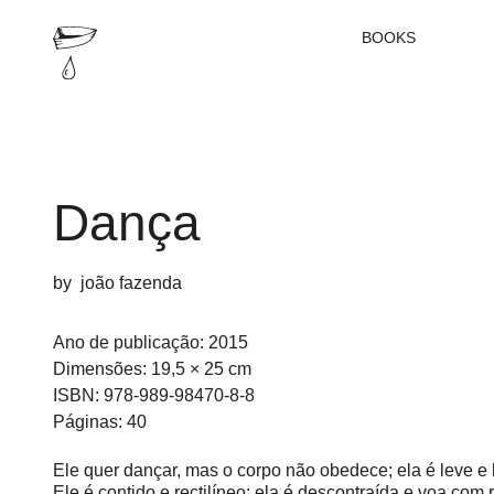
BOOKS
Dança
by
joão fazenda
Ano de publicação:
2015
Dimensões: 19,5 × 25 cm
ISBN: 978-989-98470-8-8
Páginas: 40
Ele quer dançar, mas o corpo não obedece; ela é leve e
Ele é contido e rectilíneo; ela é descontraída e voa com r