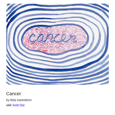
Cancer
by
tilda markstörm
15€
Sold Out