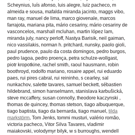
Scheynius
,
luís afonso
,
luis alegre
,
luiz pacheco
,
m
almeida e sousa
,
mafalda miranda jacinto
,
maggs vibo
,
man ray
,
manuel de lima
,
marco giovenale
,
marcos
farrajota
,
mariana pita
,
mário cesariny
,
mário cesariny de
vasconcelos
,
marshall mcluhan
,
martin lópez lam
,
miranda july
,
nancy perloff
,
Nastya Barisik
,
neil gaiman
,
nico vassilakis
,
norman h. pritchard
,
nunsky
,
paolo gioli
,
paul prudence
,
paulo da costa domingos
,
pedro burgos
,
pedro lagoa
,
pedro proença
,
petra schulze-wollgast
,
piotr kropotkine
,
rachel smith
,
raoul hausmann
,
robin
boothroyd
,
rodolfo mariano
,
rosaire appel
,
rui eduardo
paes
,
rui pires cabral
,
rui reininho
,
s cearley
,
sal
nunkachov
,
salette tavares
,
samuel beckett
,
sébastien
hildebrand
,
simon hanselmann
,
stanislava karbušická
,
steve mccaffery
,
susan connolly
,
theodore kaczynski
,
thomas de quincey
,
thomas stetson
,
tiago albuquerque
,
tiago baptista
,
tiago da bernarda
,
tiago manuel
,
tilda
markstörm
,
Tom Jenks
,
tommi musturi
,
valério romão
,
victoria pacheco
,
Vitor Silva Tavares
,
vladimir
maiakovski
,
volodymyr bilyk
,
w s burroughs
,
wendell