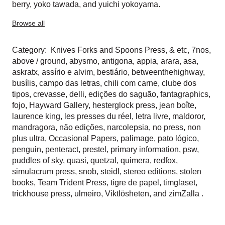
berry
,
yoko tawada
, and
yuichi yokoyama
.
Browse all
Category:
Knives Forks and Spoons Press
,
& etc
,
7nos
,
above / ground
,
abysmo
,
antigona
,
appia
,
arara
,
asa
,
askratx
,
assírio e alvim
,
bestiário
,
betweenthehighway
,
busílis
,
campo das letras
,
chili com carne
,
clube dos
tipos
,
crevasse
,
delli
,
edições do saguão
,
fantagraphics
,
fojo
,
Hayward Gallery
,
hesterglock press
,
jean boîte
,
laurence king
,
les presses du réel
,
letra livre
,
maldoror
,
mandragora
,
não edições
,
narcolepsia
,
no press
,
non
plus ultra
,
Occasional Papers
,
palimage
,
pato lógico
,
penguin
,
penteract
,
prestel
,
primary information
,
psw
,
puddles of sky
,
quasi
,
quetzal
,
quimera
,
redfox
,
simulacrum press
,
snob
,
steidl
,
stereo editions
,
stolen
books
,
Team Trident Press
,
tigre de papel
,
timglaset
,
trickhouse press
,
ulmeiro
,
Viktlösheten
, and
zimZalla
.