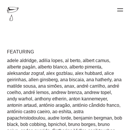
FEATURING
adele aldridge
,
adilia lopes
,
al berto
,
albert camus
,
alberte pagán
,
alberto blanco
,
alberto pimenta
,
aleksandar zograf
,
alex gozblau
,
alex hubbard
,
alice
geirinhas
,
allen ginsberg
,
ana biscaia
,
ana hatherly
,
ana
matilde sousa
,
ana simões
,
anax
,
andré carrilho
,
andré
coelho
,
andré lemos
,
andrew brenza
,
andrew topel
,
andy warhol
,
anthony etherin
,
anton kannemeyer
,
antonin artaud
,
antónio aragão
,
antónio cândido franco
,
antónio castro caeiro
,
ao eshita
,
astra
papachristodoulou
,
audre lorde
,
benjamin bergman
,
bob
black
,
bob cobbing
,
bpnichol
,
bruno borges
,
bruno