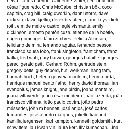
neiva
,
carlos querido
,
Catherine Vidler
,
cecil touchon
,
césar figueiredo
,
Chris McCabe
,
christian bök
,
coco
capitán
,
crag hill
,
craig dworkin
,
danni storm
,
dave
mckean
,
david kjellin
,
derek beaulieu
,
diane keys
,
dieter
roth
,
e m de melo e castro
,
eglé vismanté
,
emily
dickinson
,
ernesto pentón cuza
,
etienne de la boétie
,
eugen gomringer
,
fábio zimbres
,
Félicia Atkinson
,
feliciano de mira
,
fernando aguiar
,
fernando pessoa
,
francisco sousa lobo
,
frank singleton
,
franticham
,
franz
kafka
,
fred wah
,
gary barwin
,
georges bataille
,
georges
perec
,
gerald petit
,
Gerhard Rühm
,
gertrude stein
,
gregory betts
,
guy debord
,
h.n. werkman
,
hang tam
,
hannah höch
,
helena gouveia monteiro
,
henri roorda
,
henrique manuel bento fialho
,
henry david thoreau
,
ian
svenonius
,
james knight
,
jane birkin
,
joana monteiro
,
joana villaverde
,
joão césar monteiro
,
joão fazenda
,
joão
francisco vilhena
,
joão paulo cotrim
,
joão pedro
mésseder
,
john m bennett
,
josé anjos
,
josé carlos
fernandes
,
josé-alberto marques
,
juliette liautaud
,
kamilla jørgensen
,
karl kempton
,
kenneth goldsmith
,
kurt
schwitters
,
lau kwan yin
,
laura kerr
,
lily kumachan
,
Lina