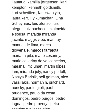
liautaud
,
kamilla jørgensen
,
karl
kempton
,
kenneth goldsmith
,
kurt schwitters
,
lau kwan yin
,
laura kerr
,
lily kumachan
,
Lina
Scheynius
,
luís afonso
,
luis
alegre
,
luiz pacheco
,
m almeida
e sousa
,
mafalda miranda
jacinto
,
maggs vibo
,
man ray
,
manuel de lima
,
marco
giovenale
,
marcos farrajota
,
mariana pita
,
mário cesariny
,
mário cesariny de vasconcelos
,
marshall mcluhan
,
martin lópez
lam
,
miranda july
,
nancy perloff
,
Nastya Barisik
,
neil gaiman
,
nico
vassilakis
,
norman h. pritchard
,
nunsky
,
paolo gioli
,
paul
prudence
,
paulo da costa
domingos
,
pedro burgos
,
pedro
lagoa
,
pedro proença
,
petra