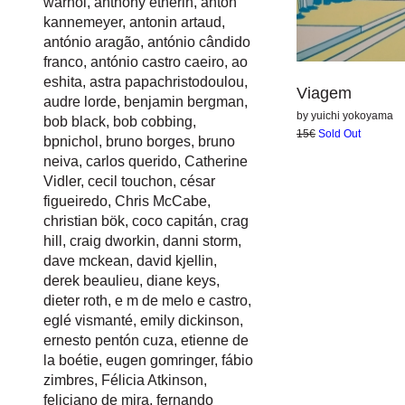
warhol
,
anthony etherin
,
anton
kannemeyer
,
antonin artaud
,
antónio aragão
,
antónio cândido
franco
,
antónio castro caeiro
,
ao
eshita
,
astra papachristodoulou
,
Viagem
audre lorde
,
benjamin bergman
,
by
yuichi yokoyama
bob black
,
bob cobbing
,
15€
Sold Out
bpnichol
,
bruno borges
,
bruno
neiva
,
carlos querido
,
Catherine
Vidler
,
cecil touchon
,
césar
figueiredo
,
Chris McCabe
,
christian bök
,
coco capitán
,
crag
hill
,
craig dworkin
,
danni storm
,
dave mckean
,
david kjellin
,
derek beaulieu
,
diane keys
,
dieter roth
,
e m de melo e castro
,
eglé vismanté
,
emily dickinson
,
ernesto pentón cuza
,
etienne de
la boétie
,
eugen gomringer
,
fábio
zimbres
,
Félicia Atkinson
,
feliciano de mira
,
fernando