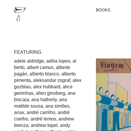
BOOKS
FEATURING
adele aldridge
,
adilia lopes
,
al
berto
,
albert camus
,
alberte
pagán
,
alberto blanco
,
alberto
pimenta
,
aleksandar zograf
,
alex
gozblau
,
alex hubbard
,
alice
geirinhas
,
allen ginsberg
,
ana
biscaia
,
ana hatherly
,
ana
matilde sousa
,
ana simões
,
anax
,
andré carrilho
,
andré
coelho
,
andré lemos
,
andrew
brenza
,
andrew topel
,
andy