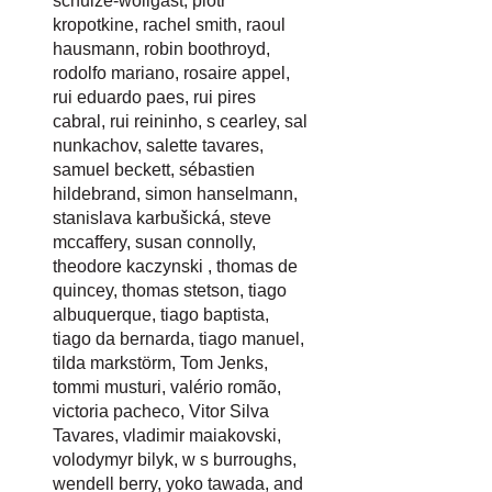
schulze-wollgast
,
piotr
kropotkine
,
rachel smith
,
raoul
hausmann
,
robin boothroyd
,
rodolfo mariano
,
rosaire appel
,
rui eduardo paes
,
rui pires
cabral
,
rui reininho
,
s cearley
,
sal
nunkachov
,
salette tavares
,
samuel beckett
,
sébastien
hildebrand
,
simon hanselmann
,
stanislava karbušická
,
steve
mccaffery
,
susan connolly
,
theodore kaczynski
,
thomas de
quincey
,
thomas stetson
,
tiago
albuquerque
,
tiago baptista
,
tiago da bernarda
,
tiago manuel
,
tilda markstörm
,
Tom Jenks
,
tommi musturi
,
valério romão
,
victoria pacheco
,
Vitor Silva
Tavares
,
vladimir maiakovski
,
volodymyr bilyk
,
w s burroughs
,
wendell berry
,
yoko tawada
, and