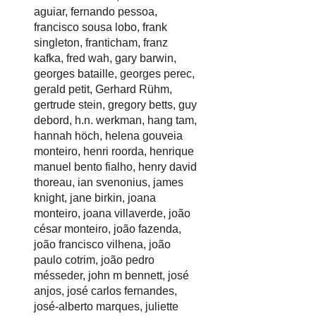
aguiar
,
fernando pessoa
,
francisco sousa lobo
,
frank
singleton
,
franticham
,
franz
kafka
,
fred wah
,
gary barwin
,
georges bataille
,
georges perec
,
gerald petit
,
Gerhard Rühm
,
gertrude stein
,
gregory betts
,
guy
debord
,
h.n. werkman
,
hang tam
,
hannah höch
,
helena gouveia
monteiro
,
henri roorda
,
henrique
manuel bento fialho
,
henry david
thoreau
,
ian svenonius
,
james
knight
,
jane birkin
,
joana
monteiro
,
joana villaverde
,
joão
césar monteiro
,
joão fazenda
,
joão francisco vilhena
,
joão
paulo cotrim
,
joão pedro
mésseder
,
john m bennett
,
josé
anjos
,
josé carlos fernandes
,
josé-alberto marques
,
juliette