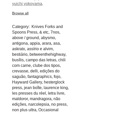
yuichi yokoyama
.
Browse all
Category:
Knives Forks and
Spoons Press
,
& etc
,
7nos
,
above / ground
,
abysmo
,
antigona
,
appia
,
arara
,
asa
,
askratx
,
assírio e alvim
,
bestiário
,
betweenthehighway
,
busílis
,
campo das letras
,
chili
com carne
,
clube dos tipos
,
crevasse
,
delli
,
edições do
saguão
,
fantagraphics
,
fojo
,
Hayward Gallery
,
hesterglock
press
,
jean boîte
,
laurence king
,
les presses du réel
,
letra livre
,
maldoror
,
mandragora
,
não
edições
,
narcolepsia
,
no press
,
non plus ultra
,
Occasional